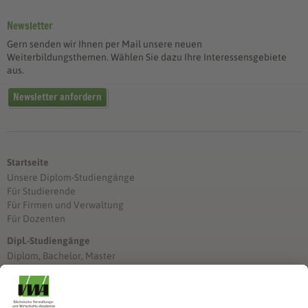
Newsletter
Gern senden wir Ihnen per Mail unsere neuen
Weiterbildungsthemen. Wählen Sie dazu Ihre Interessensgebiete
aus.
Newsletter anfordern
Startseite
Unsere Diplom-Studiengänge
Für Studierende
Für Firmen und Verwaltung
Für Dozenten
Dipl.-Studiengänge
Diplom, Bachelor, Master
Förderung
Stimmen unserer Absolventinnen und Absolventen