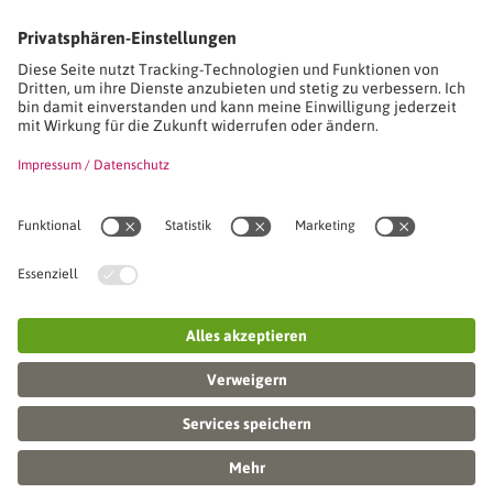
Studien-/Lehrgänge, Berufe
Stimmen unserer Absolventinnen und Absolventen
Seminare
Seminardatenbank
Inhouseanfragen
Webseminare
Seminarreihen
Referenzen & Kundenstimmen
Über uns
VWA stellt sich vor
Das Kuratorium der SVWA
Unser SVWA-Team
Fachbeiräte
Veranstaltungsorte und Raumanmietung
FAQ
Online-Campus
Aktuelles
Impressum / AGB / Datenschutz