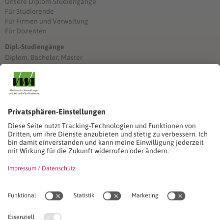
Unsere Diplom-Studiengänge
Für Studierende
Für Firmen und Verwaltung
Für Dozenten
Dipl.-Studiengänge
Diplom, Bachelor, Master
Förderung
Stimmen unserer Absolventinnen und Absolventen
Studien-/Lehrgänge, Berufe
Stimmen unserer Absolventinnen und Absolventen
Seminare
Seminardatenbank
Inhouseanfragen
Webseminare
Seminarreihen
Referenzen & Kundenstimmen
Über uns
VWA stellt sich vor