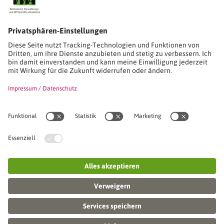
Studien-/Lehrgänge, Berufe
Stimmen unserer Absolventinnen und Absolventen
Seminare
Seminardatenbank
Inhouseanfragen
Webseminare
Seminarreihen
Referenzen & Kundenstimmen
Über uns
VWA stellt sich vor
Das Kuratorium der SVWA
Unser SVWA-Team
Fachbeiräte
Veranstaltungsorte und Raumanmietung
FAQ
Online-Campus