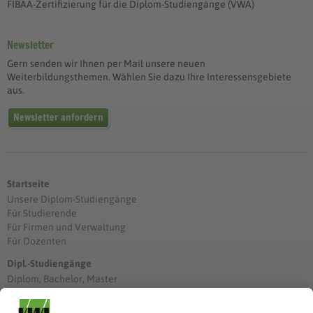
FIBAA-Zertifizierung für die Diplom-Studiengänge (VWA)
Newsletter
Gern senden wir Ihnen per Mail unsere neuen
Weiterbildungsthemen. Wählen Sie dazu Ihre Interessensgebiete
aus.
Newsletter anfordern
Startseite
Unsere Diplom-Studiengänge
Für Studierende
Für Firmen und Verwaltung
Für Dozenten
Dipl.-Studiengänge
Diplom, Bachelor, Master
Förderung
Stimmen unserer Absolventinnen und Absolventen