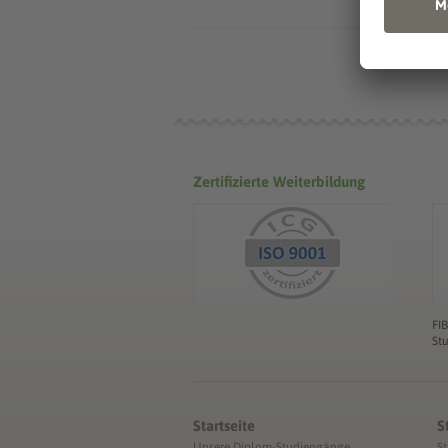
Zertifizierte Weiterbildung
FI
St
Startseite
S
Unsere Diplom-Studiengänge
S