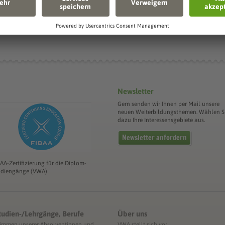
Die Sächsis
Newsletter
Gern senden wir Ihnen per Mail unsere
neuen Weiterbildungsthemen. Wählen S
dazu Ihre Interessensgebiete aus.
Newsletter anfordern
BAA-Zertifizierung für die Diplom-
udiengänge (VWA)
tudien-/Lehrgänge, Berufe
Über uns
timmen unserer Absolventinnen und
VWA stellt sich vor