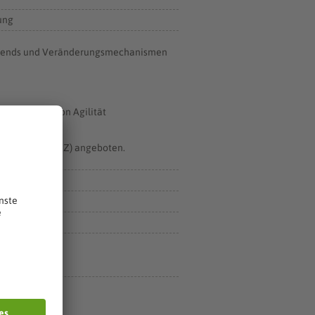
ung
gatrends und Veränderungsmechanismen
nter Nutzung von Agilität
n Meißen (FoBiZ) angeboten.