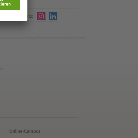
che VWA im Netz:
ie
Online-Campus