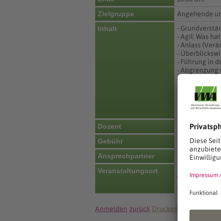
Zielgruppe
Angehende und
- Grundverstä
Inhalt
- Agil: Was h
- Anlass (Ver
- Überblicksw
- Führung in 
- Abgrenzung u
- Agil in die 
Dieses Semina
Die Veranstal
Cornelia Müh
Dozent
Gebühr
170 €
Team Organis
Ansprechpartner
Sächsische Ve
Veranstaltungsort
Wiener Platz 
01069 Dresde
Anmelden
zurück
Drucken