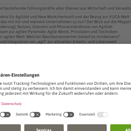
 bestehende Führungskräfte aller Ebenen aus Wirtschaft und Verwalt
ndnis für Agilität und New Work/Herkunft und der Bezug zur VUCA-Welt
at das mit mir und meinem Unternehmen zu tun? Der Blick auf die Me
änderung), Nutzen, Grenzen und Missverständnisse von Agilität
issen zur agilen Pyramide: Agile Werte, Prinzipien und Techniken
der agilen Welt: Welcher Basiskomponenten bedarf es mindestens?
nd Integration von „agil“ zur aktuellen Arbeits- und Lebenswelt
Organisationsentwicklung (OE): Der Strategie- und Zielbildungsprozess u
r ist Bestandteil der Kompetenzreihe Personalmanagement.
tung wird im Rahmen einer Kooperation mit dem Fortbildungszentrum i
lberg
ation
rwaltungs- und Wirtschafts-Akademie
10
n