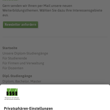
Gern senden wir Ihnen per Mail unsere neuen
Weiterbildungsthemen. Wählen Sie dazu Ihre Interessensgebiete
aus.
Newsletter anfordern
Startseite
Unsere Diplom-Studiengänge
Für Studierende
Für Firmen und Verwaltung
Für Dozenten
Dipl.-Studiengänge
Diplom, Bachelor, Master
Förderung
Stimmen unserer Absolventinnen und Absolventen
Studien-/Lehrgänge, Berufe
Stimmen unserer Absolventinnen und Absolventen