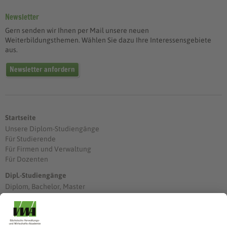
Newsletter
Gern senden wir Ihnen per Mail unsere neuen
Weiterbildungsthemen. Wählen Sie dazu Ihre Interessensgebiete
aus.
Newsletter anfordern
Startseite
Unsere Diplom-Studiengänge
Für Studierende
Für Firmen und Verwaltung
Für Dozenten
Dipl.-Studiengänge
Diplom, Bachelor, Master
Förderung
Stimmen unserer Absolventinnen und Absolventen