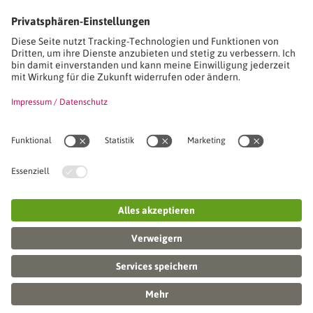
Studien-/Lehrgänge, Berufe
Stimmen unserer Absolventinnen und Absolventen
Seminare
Seminardatenbank
Inhouseanfragen
Webseminare
Seminarreihen
Referenzen & Kundenstimmen
Über uns
VWA stellt sich vor
Das Kuratorium der SVWA
Unser SVWA-Team
Fachbeiräte
Veranstaltungsorte und Raumanmietung
FAQ
Online-Campus
Aktuelles
Impressum / AGB / Datenschutz