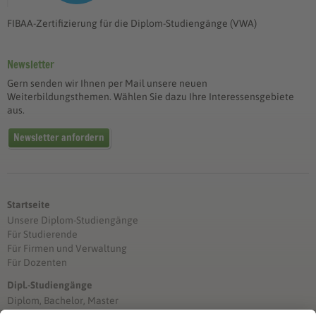
FIBAA-Zertifizierung für die Diplom-Studiengänge (VWA)
Newsletter
Gern senden wir Ihnen per Mail unsere neuen
Weiterbildungsthemen. Wählen Sie dazu Ihre Interessensgebiete
aus.
Newsletter anfordern
Startseite
Unsere Diplom-Studiengänge
Für Studierende
Für Firmen und Verwaltung
Für Dozenten
Dipl.-Studiengänge
Diplom, Bachelor, Master
Förderung