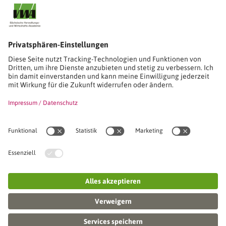
Stimmen unserer Absolventinnen und Absolventen
Studien-/Lehrgänge, Berufe
Stimmen unserer Absolventinnen und Absolventen
Seminare
Seminardatenbank
Inhouseanfragen
Webseminare
Seminarreihen
Referenzen & Kundenstimmen
Über uns
VWA stellt sich vor
Das Kuratorium der SVWA
Unser SVWA-Team
Fachbeiräte
Veranstaltungsorte und Raumanmietung
FAQ