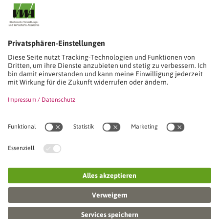
Stimmen unserer Absolventinnen und Absolventen
Studien-/Lehrgänge, Berufe
Stimmen unserer Absolventinnen und Absolventen
Seminare
Seminardatenbank
Inhouseanfragen
Webseminare
Seminarreihen
Referenzen & Kundenstimmen
Über uns
VWA stellt sich vor
Das Kuratorium der SVWA
Unser SVWA-Team
Fachbeiräte
Veranstaltungsorte und Raumanmietung
FAQ