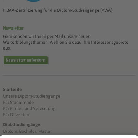
FIBAA-Zertifizierung für die Diplom-Studiengänge (VWA)
Newsletter
Gern senden wir Ihnen per Mail unsere neuen
Weiterbildungsthemen. Wählen Sie dazu Ihre Interessensgebiete
aus.
Newsletter anfordern
Startseite
Unsere Diplom-Studiengänge
Für Studierende
Für Firmen und Verwaltung
Für Dozenten
Dipl.-Studiengänge
Diplom, Bachelor, Master
Förderung