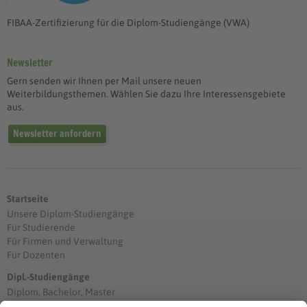
FIBAA-Zertifizierung für die Diplom-Studiengänge (VWA)
Newsletter
Gern senden wir Ihnen per Mail unsere neuen
Weiterbildungsthemen. Wählen Sie dazu Ihre Interessensgebiete
aus.
Newsletter anfordern
Startseite
Unsere Diplom-Studiengänge
Für Studierende
Für Firmen und Verwaltung
Für Dozenten
Dipl.-Studiengänge
Diplom, Bachelor, Master
Förderung