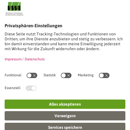
Stimmen unserer Absolventinnen und Absolventen
Studien-/Lehrgänge, Berufe
Stimmen unserer Absolventinnen und Absolventen
Seminare
Seminardatenbank
Inhouseanfragen
Webseminare
Seminarreihen
Referenzen & Kundenstimmen
Über uns
VWA stellt sich vor
Das Kuratorium der SVWA
Unser SVWA-Team
Fachbeiräte
Veranstaltungsorte und Raumanmietung
FAQ