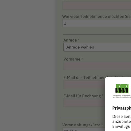
Wie viele Teilnehmende möchten Si
Anrede *
Vorname *
E-Mail des Teilnehmenden (für Anme
E-Mail für Rechnung *
Veranstaltungskürzel