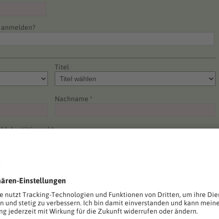
e anmelden?
Titel
Nachname *
ldebestätigung) *
Telefon *