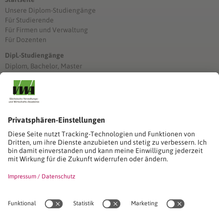
Unsere Diplom-Studiengänge
Für Studierende
Für Firmen und Verwaltung
Für Dozenten
Dipl.-Studiengänge
Diplom, Bachelor, Master
Förderung
Stimmen unserer Absolventinnen und Absolventen
Studien-/Lehrgänge, Berufe
Stimmen unserer Absolventinnen und Absolventen
Seminare
Seminardatenbank
Inhouseanfragen
Webseminare
Seminarreihen
Referenzen & Kundenstimmen
Über uns